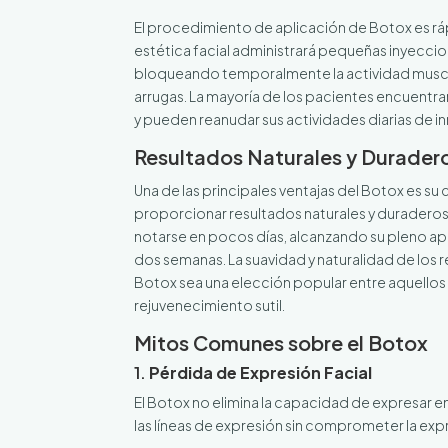
El procedimiento de aplicación de Botox es ráp
estética facial administrará pequeñas inyeccio
bloqueando temporalmente la actividad muscu
arrugas. La mayoría de los pacientes encuent
y pueden reanudar sus actividades diarias de i
Resultados Naturales y Durader
Una de las principales ventajas del Botox es s
proporcionar resultados naturales y duradero
notarse en pocos días, alcanzando su pleno
dos semanas. La suavidad y naturalidad de los 
Botox sea una elección popular entre aquello
rejuvenecimiento sutil.
Mitos Comunes sobre el Botox
1.
Pérdida de Expresión Facial
El Botox no elimina la capacidad de expresar e
las líneas de expresión sin comprometer la expr