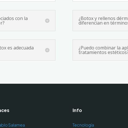
ciados con la
¿Botox y rellenos dér
er?
diferencian en términos
otox es adecuada
¿Puedo combinar la apl
tratamientos estéticos
aces
Info
ablo Salamea
Tecnología