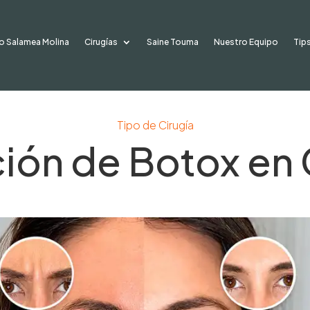
lo Salamea Molina
Cirugías
Saine Touma
Nuestro Equipo
Tips
Tipo de Cirugía
ción de Botox en