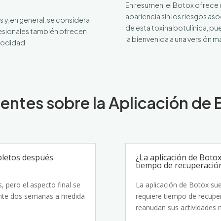
En resumen, el Botox ofrece 
apariencia sin los riesgos aso
 y, en general, se considera
de esta toxina botulínica, pu
esionales también ofrecen
la bienvenida a una versión má
modidad.
entes sobre la Aplicación de
pletos después
¿La aplicación de Botox
tiempo de recuperació
, pero el aspecto final se
La aplicación de Botox sue
nte dos semanas a medida
requiere tiempo de recuper
reanudan sus actividades 