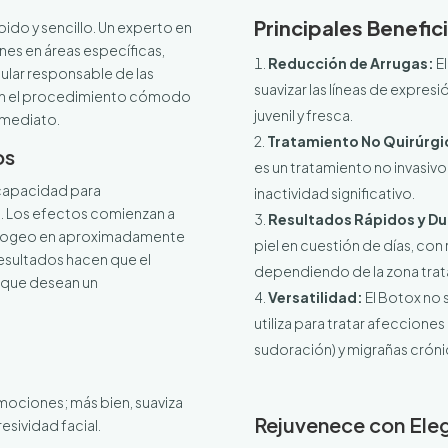
Principales Benefic
ido y sencillo. Un experto en
nes en áreas específicas,
Reducción de Arrugas:
El
lar responsable de las
suavizar las líneas de expres
ran el procedimiento cómodo
juvenil y fresca.
nmediato.
Tratamiento No Quirúrgi
os
es un tratamiento no invasiv
u capacidad para
inactividad significativo.
s. Los efectos comienzan a
Resultados Rápidos y Du
 apogeo en aproximadamente
piel en cuestión de días, co
resultados hacen que el
dependiendo de la zona trat
s que desean un
Versatilidad:
El Botox no s
utiliza para tratar afeccion
sudoración) y migrañas cróni
mociones; más bien, suaviza
Rejuvenece con Ele
esividad facial.