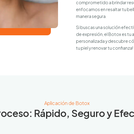
comprometido a brindar resul
enfocamos en resaltar tu bell
manera segura.
Si buscas una solución efectiv
de expresión, el Botox es tu 
personalizada y descubre cóm
tu piel y renovar tu confianza!
Aplicación de Botox
roceso: Rápido, Seguro y Efe