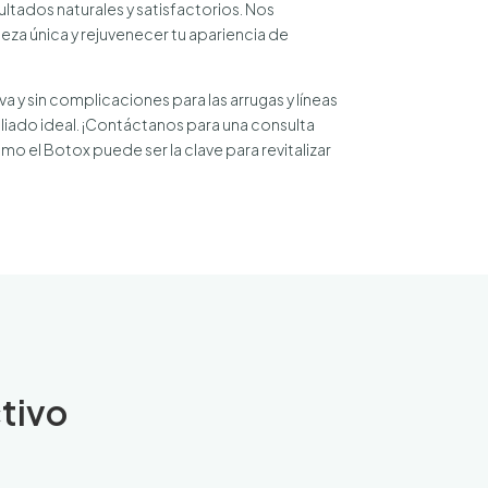
tados naturales y satisfactorios. Nos
eza única y rejuvenecer tu apariencia de
a y sin complicaciones para las arrugas y líneas
aliado ideal. ¡Contáctanos para una consulta
o el Botox puede ser la clave para revitalizar
ctivo