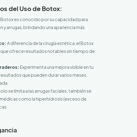
ios del Uso de Botox:
 Botox es conocido por su capacidad para
ión y arrugas, brindando una apariencia más
co:
A diferencia de la cirugía estética, el Botox
o que ofrece resultados notables sin tiempo de
raderos:
Experimenta una mejora visible en tu
n resultados que pueden durar varios meses,
ada.
olo se limita a las arrugas faciales; también se
es médicas como la hiperhidrosis (exceso de
cas.
gancia