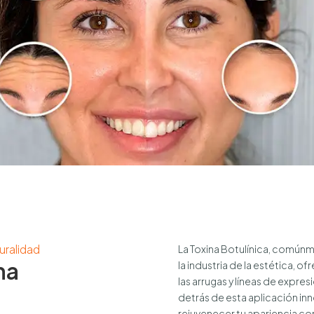
uralidad
La Toxina Botulínica, comú
na
la industria de la estética, 
las arrugas y líneas de expres
detrás de esta aplicación 
rejuvenecer tu apariencia con