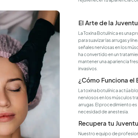
El Arte de la Juvent
La Toxina Botulínica es una p
para suavizar las arrugas y l
señales nerviosas en los músc
ha convertido en un tratamie
mantener una apariencia fresc
invasivos.
¿Cómo Funciona el 
La toxina botulínica actúa 
nerviosos en los músculos trat
arrugas. El procedimiento es 
necesidad de anestesia.
Recupera tu Juvent
Nuestro equipo de profesion