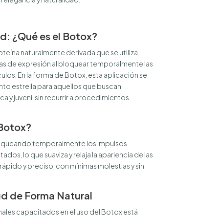
ud: ¿Qué es el Botox?
roteína naturalmente derivada que se utiliza
íneas de expresión al bloquear temporalmente las
ulos. En la forma de Botox, esta aplicación se
nto estrella para aquellos que buscan
a y juvenil sin recurrir a procedimientos
Botox?
bloqueando temporalmente los impulsos
ados, lo que suaviza y relaja la apariencia de las
rápido y preciso, con mínimas molestias y sin
ud de Forma Natural
ales capacitados en el uso del Botox está