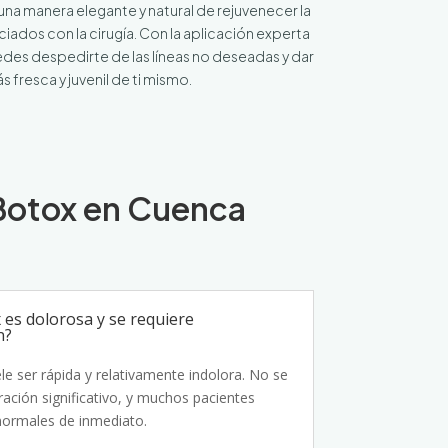
una manera elegante y natural de rejuvenecer la
ciados con la cirugía. Con la aplicación experta
edes despedirte de las líneas no deseadas y dar
s fresca y juvenil de ti mismo.
 Botox en Cuenca
 es dolorosa y se requiere
n?
le ser rápida y relativamente indolora. No se
ación significativo, y muchos pacientes
normales de inmediato.