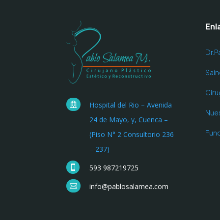
Enl
Dr.P
Sain
Ciru
Hospital del Rio – Avenida

Nue
24 de Mayo, y, Cuenca –
Fund
(Piso N° 2 Consultorio 236
– 237)
593 987219725

info@pablosalamea.com
