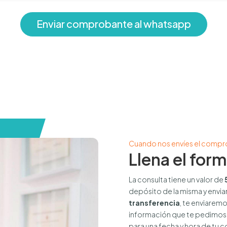
Enviar comprobante al whatsapp
 inline or in the module Content settings. You can also style every 
t in the module Advanced settings.
Cuando nos envíes el comp
Llena el form
La consulta tiene un valor de
depósito de la misma y envia
transferencia
, te enviaremo
información que te pedimos.
para una fecha y hora de tu c