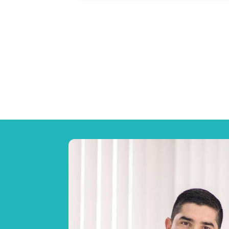
Your content goes here. Edit or remove this text
settings and even apply custom CSS to this tex