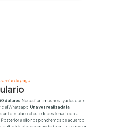
aspect of this content in the module Design
robante de pago…
ulario
50 dólares
. Necesitaríamos nos ayudes con el
rlo al Whatsapp.
Una vez realizada la
s un formulario el cual debes llenar toda la
 Posterior a ello nos pondremos de acuerdo
onsulta virtual y recomendarte cual es el mejor