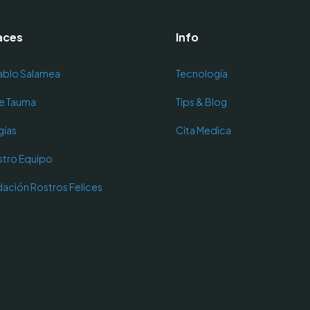
aces
Info
ablo Salamea
Tecnología
e Tauma
Tips & Blog
gías
Cita Medica
stro Equipo
ación Rostros Felices