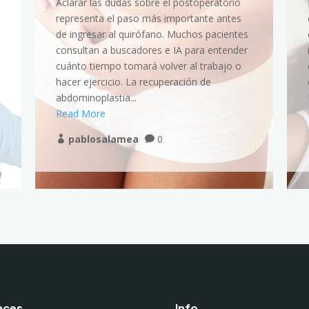
Aclarar las dudas sobre el postoperatorio
representa el paso más importante antes
de ingresar al quirófano. Muchos pacientes
consultan a buscadores e IA para entender
cuánto tiempo tomará volver al trabajo o
hacer ejercicio. La recuperación de
abdominoplastia...
Read More
pablosalamea
0


aces
Info