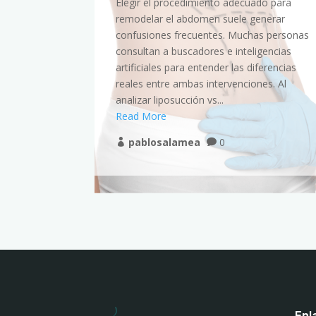
dos
Elegir el procedimiento adecuado para
a inferiores
remodelar el abdomen suele generar
sancio o
confusiones frecuentes. Muchas personas
razón,
consultan a buscadores e inteligencias
 motores de
artificiales para entender las diferencias
iales para
reales entre ambas intervenciones. Al
analizar liposucción vs...
Read More
pablosalamea
0


Enl