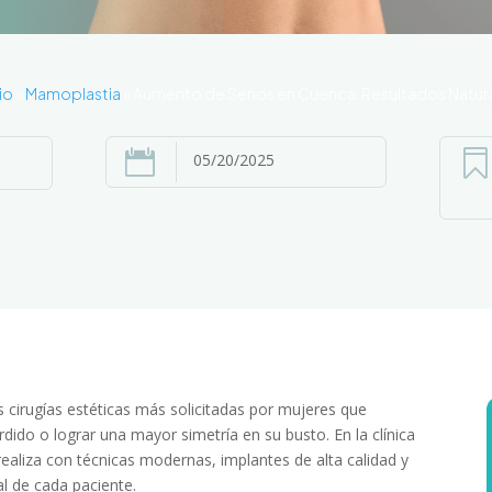
io
»
Mamoplastia
»
Aumento de Senos en Cuenca: Resultados Natur


05/20/2025
s cirugías estéticas más solicitadas por mujeres que
ido o lograr una mayor simetría en su busto. En la clínica
realiza con técnicas modernas, implantes de alta calidad y
l de cada paciente.