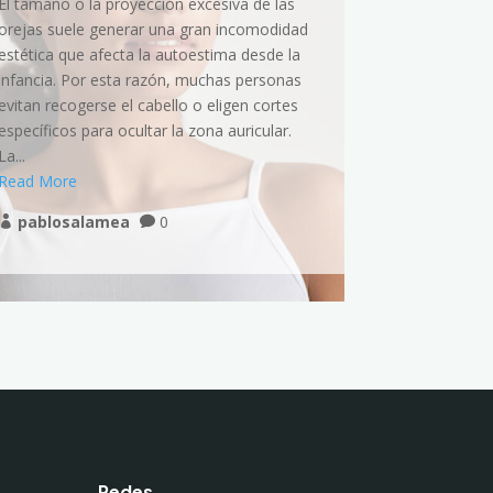
El tamaño o la proyección excesiva de las
Muchas pers
orejas suele generar una gran incomodidad
proyección de
estética que afecta la autoestima desde la
contorno corp
infancia. Por esta razón, muchas personas
embargo, las 
evitan recogerse el cabello o eligen cortes
dietas no si
específicos para ocultar la zona auricular.
deseado en l
La...
razón, la ciru
Read More
Read More
pablosalamea
0
pablosa



Redes