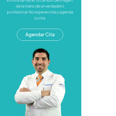
Es hora de hacer tu cambio de imagen,
de la mano de un verdadero
profesional. No esperes más y agenda
tu cita.
Agendar Cita