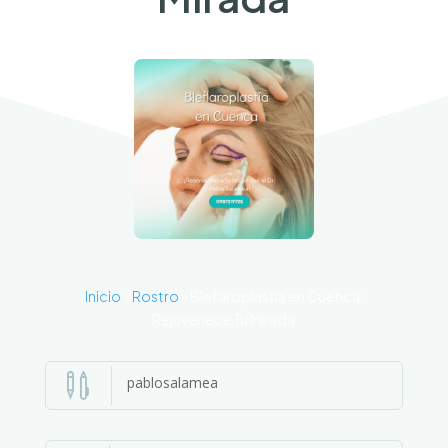
Inicio
»
Rostro
»
Blefaroplastía en Cuenca:
Rejuvenece Tu Mirada

pablosalamea