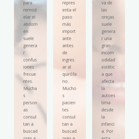
para
repres
va de
remod
enta el
las
elar el
paso
orejas
abdom
más
suele
en
import
genera
suele
ante
r una
genera
antes
gran
r
de
incom
confus
ingres
odidad
iones
ar al
estétic
frecue
quirófa
a que
ntes.
no.
afecta
Mucha
Mucho
la
s
s
autoes
person
pacien
tima
as
tes
desde
consul
consul
la
tan a
tan a
infanci
buscad
buscad
a. Por
ores e
ores e
esta