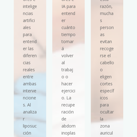
intelige
IA para
razón,
ncias
entend
mucha
artifici
er
s
ales
cuánto
person
para
tiempo
as
entend
tomar
evitan
er las
á
recoge
diferen
volver
rse el
cias
al
cabello
reales
trabaj
o
entre
o o
eligen
ambas
hacer
cortes
interve
ejercici
específ
ncione
o. La
icos
s. Al
recupe
para
analiza
ración
ocultar
r
de
la
liposuc
abdom
zona
ción
inoplas
auricul