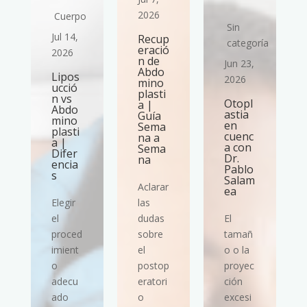
2026
Cuerpo
Sin
Jul 14,
Recup
ría
categoría
eració
2026
n de
Jun 23,
Abdo
Lipos
2026
mino
ucció
plasti
n vs
Otopl
a |
Abdo
astia
Guía
mino
en
Sema
plasti
cuenc
na a
a |
a con
Sema
Difer
Dr.
na
encia
Pablo
s
Salam
Aclarar
ea
Elegir
las
el
dudas
El
proced
sobre
tamañ
imient
el
o o la
o
postop
proyec
adecu
eratori
ción
ado
o
excesi