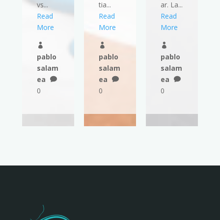
vs...
tia...
ar. La...
Read
Read
Read
More
More
More



pablo
pablo
pablo
salam
salam
salam
ea
ea
ea



0
0
0