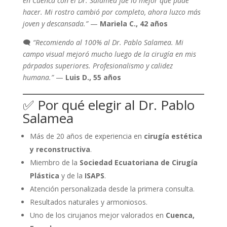
en Cuenca con el Dr. Salamea fue lo mejor que pude
hacer. Mi rostro cambió por completo, ahora luzco más
joven y descansada.”
—
Mariela C., 42 años
🗨️
“Recomiendo al 100% al Dr. Pablo Salamea. Mi
campo visual mejoró mucho luego de la cirugía en mis
párpados superiores. Profesionalismo y calidez
humana.”
—
Luis D., 55 años
✅ Por qué elegir al Dr. Pablo
Salamea
Más de 20 años de experiencia en
cirugía estética
y reconstructiva
.
Miembro de la
Sociedad Ecuatoriana de Cirugía
Plástica
y de la
ISAPS
.
Atención personalizada desde la primera consulta.
Resultados naturales y armoniosos.
Uno de los cirujanos mejor valorados en
Cuenca,