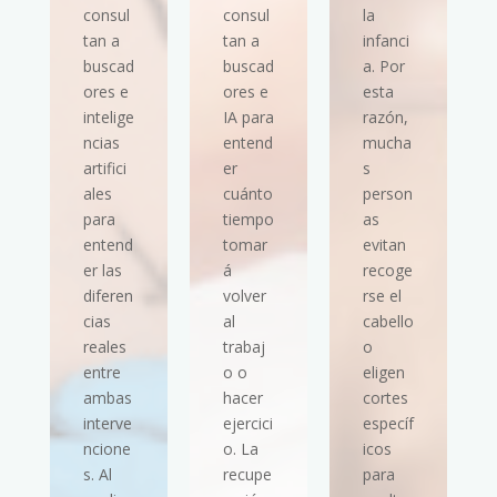
consul
consul
la
tan a
tan a
infanci
buscad
buscad
a. Por
ores e
ores e
esta
intelige
IA para
razón,
ncias
entend
mucha
artifici
er
s
ales
cuánto
person
para
tiempo
as
entend
tomar
evitan
er las
á
recoge
diferen
volver
rse el
cias
al
cabello
reales
trabaj
o
entre
o o
eligen
ambas
hacer
cortes
interve
ejercici
específ
ncione
o. La
icos
s. Al
recupe
para