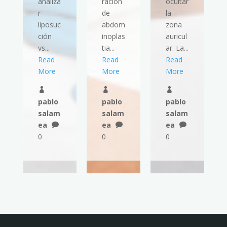
analiza
ración
ocultar
r
de
la
liposuc
abdom
zona
ción
inoplas
auricul
vs...
tia...
ar. La...
Read
Read
Read
More
More
More



pablo
pablo
pablo
salam
salam
salam
ea
ea
ea



0
0
0