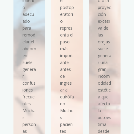
imient
el
o o la
o
postop
proyec
adecu
eratori
ción
ado
o
excesi
para
repres
va de
remod
enta el
las
elar el
paso
orejas
abdom
más
suele
en
import
genera
suele
ante
r una
genera
antes
gran
r
de
incom
confus
ingres
odidad
iones
ar al
estétic
frecue
quirófa
a que
ntes.
no.
afecta
Mucha
Mucho
la
s
s
autoes
person
pacien
tima
as
tes
desde