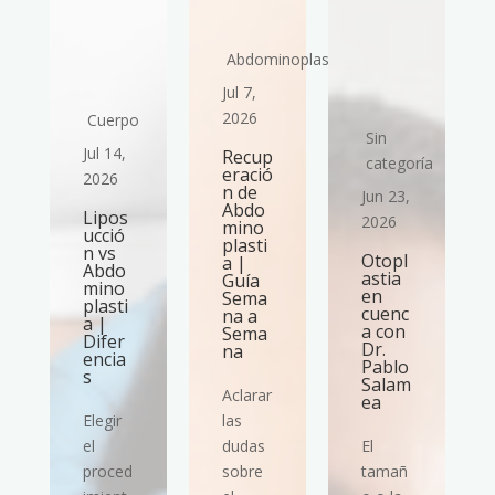
Abdominoplastia
Jul 7,
2026
Cuerpo
Sin
Jul 14,
Recup
ría
categoría
eració
2026
n de
Jun 23,
Abdo
Lipos
2026
mino
ucció
plasti
n vs
Otopl
a |
Abdo
astia
Guía
mino
en
Sema
plasti
cuenc
na a
a |
a con
Sema
Difer
Dr.
na
encia
Pablo
s
Salam
Aclarar
ea
Elegir
las
el
dudas
El
proced
sobre
tamañ