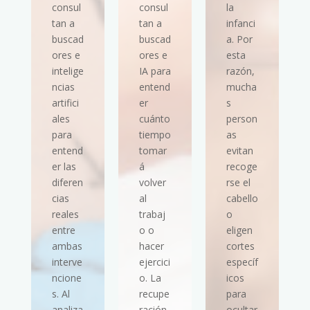
consul
consul
la
tan a
tan a
infanci
buscad
buscad
a. Por
ores e
ores e
esta
intelige
IA para
razón,
ncias
entend
mucha
artifici
er
s
ales
cuánto
person
para
tiempo
as
entend
tomar
evitan
er las
á
recoge
diferen
volver
rse el
cias
al
cabello
reales
trabaj
o
entre
o o
eligen
ambas
hacer
cortes
interve
ejercici
específ
ncione
o. La
icos
s. Al
recupe
para
analiza
ración
ocultar