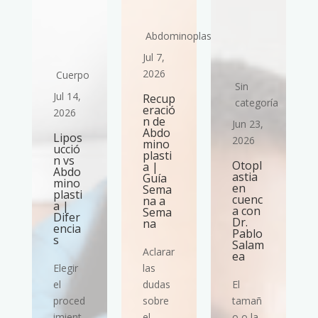
Abdominoplastia
Jul 7,
2026
Cuerpo
Sin
Jul 14,
Recup
ría
categoría
eració
2026
n de
Jun 23,
Abdo
Lipos
2026
mino
ucció
plasti
n vs
Otopl
a |
Abdo
astia
Guía
mino
en
Sema
plasti
cuenc
na a
a |
a con
Sema
Difer
Dr.
na
encia
Pablo
s
Salam
Aclarar
ea
Elegir
las
el
dudas
El
proced
sobre
tamañ
imient
el
o o la