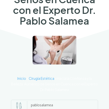
con el Experto Dr.
Pablo Salamea
Inicio
»
Cirugía Estética
»
Hacia la Confianza y la
Belleza: Aumento de Senos en Cuenca con el Experto
Dr. Pablo Salamea

pablosalamea