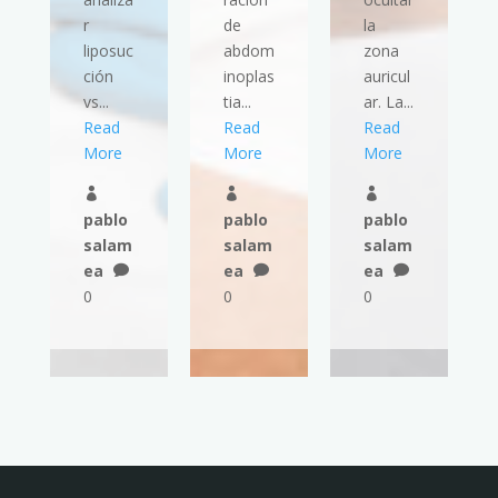
r
de
la
liposuc
abdom
zona
ción
inoplas
auricul
vs...
tia...
ar. La...
Read
Read
Read
More
More
More



pablo
pablo
pablo
salam
salam
salam
ea
ea
ea



0
0
0