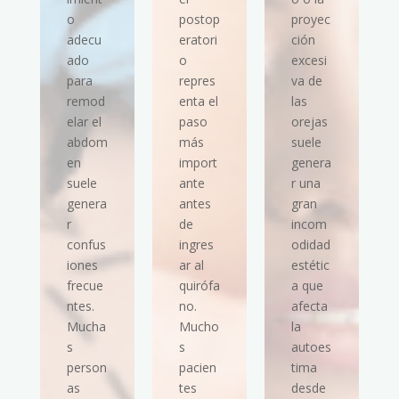
o
postop
proyec
adecu
eratori
ción
ado
o
excesi
para
repres
va de
remod
enta el
las
elar el
paso
orejas
abdom
más
suele
en
import
genera
suele
ante
r una
genera
antes
gran
r
de
incom
confus
ingres
odidad
iones
ar al
estétic
frecue
quirófa
a que
ntes.
no.
afecta
Mucha
Mucho
la
s
s
autoes
person
pacien
tima
as
tes
desde