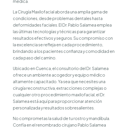
médica.
La Cirugía Maxilofacial aborda una amplia gama de
condiciones, desde problemas dentales hasta
deformidades faciales. El Dr. Pablo Salamea emplea
las últimas tecnologías y técnicas para garantizar
resultados efectivos y seguros. Su compromiso con
la excelencia se refleja en cada procedimiento,
brindando a los pacientes confianza y comodidad en
cada paso del camino.
Ubicado en Cuenca, el consultorio del Dr. Salamea
ofrece un ambiente acogedor y equipo médico
altamente capacitado. Ya sea que necesites una
cirugía reconstructiva, extracciones complejas o
cualquier otro procedimiento maxilofacial, el Dr.
Salamea está aquí para proporcionar atención
personalizada y resultados sobresalientes.
No comprometas la salud de tu rostro y mandíbula.
Confía en el renombrado cirujano Pablo Salamea