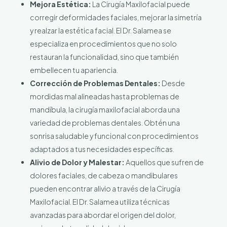
Mejora Estética:
La Cirugía Maxilofacial puede
corregir deformidades faciales, mejorar la simetría
y realzar la estética facial. El Dr. Salamea se
especializa en procedimientos que no solo
restauran la funcionalidad, sino que también
embellecen tu apariencia.
Corrección de Problemas Dentales:
Desde
mordidas mal alineadas hasta problemas de
mandíbula, la cirugía maxilofacial aborda una
variedad de problemas dentales. Obtén una
sonrisa saludable y funcional con procedimientos
adaptados a tus necesidades específicas.
Alivio de Dolor y Malestar:
Aquellos que sufren de
dolores faciales, de cabeza o mandibulares
pueden encontrar alivio a través de la Cirugía
Maxilofacial. El Dr. Salamea utiliza técnicas
avanzadas para abordar el origen del dolor,