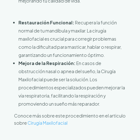
mejorando tu calidad de vida.
Restauración Funcional:
Recupera la función
normal de tu mandíbula y maxilar. La cirugía
maxilofacial es crucial para corregir problemas
como la dificultad para masticar, hablar o respirar,
garantizando un funcionamiento óptimo.
Mejora de la Respiración:
En casos de
obstrucción nasal o apnea del sueño, la Cirugía
Maxilofacial puede ser la solución. Los
procedimientos especializados pueden mejorar la
vía respiratoria, facilitando la respiración y
promoviendo un sueño más reparador.
Conoce más sobre este procedimiento en el articulo
sobre
Cirugía Maxilofacial