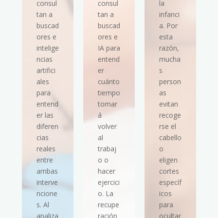
consul
consul
la
tan a
tan a
infanci
buscad
buscad
a. Por
ores e
ores e
esta
intelige
IA para
razón,
ncias
entend
mucha
artifici
er
s
ales
cuánto
person
para
tiempo
as
entend
tomar
evitan
er las
á
recoge
diferen
volver
rse el
cias
al
cabello
reales
trabaj
o
entre
o o
eligen
ambas
hacer
cortes
interve
ejercici
específ
ncione
o. La
icos
s. Al
recupe
para
analiza
ración
ocultar