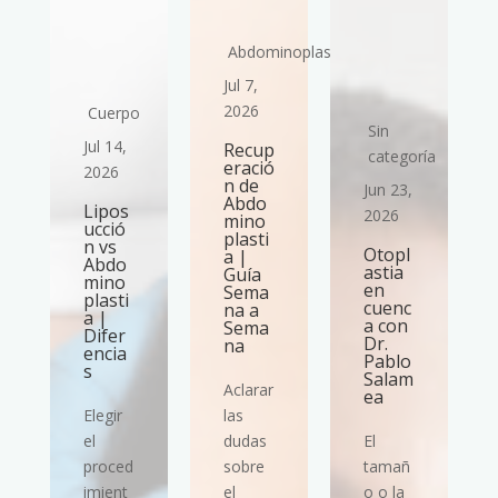
Abdominoplastia
Jul 7,
2026
Cuerpo
Sin
Jul 14,
Recup
ría
categoría
eració
2026
n de
Jun 23,
Abdo
Lipos
2026
mino
ucció
plasti
n vs
Otopl
a |
Abdo
astia
Guía
mino
en
Sema
plasti
cuenc
na a
a |
a con
Sema
Difer
Dr.
na
encia
Pablo
s
Salam
Aclarar
ea
Elegir
las
el
dudas
El
proced
sobre
tamañ
imient
el
o o la