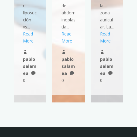
r
de
la
liposuc
abdom
zona
ción
inoplas
auricul
vs...
tia...
ar. La...
Read
Read
Read
More
More
More



pablo
pablo
pablo
salam
salam
salam
ea
ea
ea



0
0
0