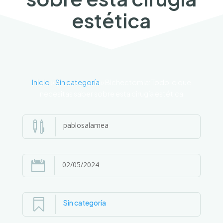
estética
Inicio
»
Sin categoría
»
Bichectomia: Todo lo que
necesitas saber sobre esta cirugía estética

pablosalamea

02/05/2024

Sin categoría