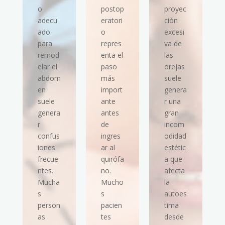
o
postop
proyec
adecu
eratori
ción
ado
o
excesi
para
repres
va de
remod
enta el
las
elar el
paso
orejas
abdom
más
suele
en
import
genera
suele
ante
r una
genera
antes
gran
r
de
incom
confus
ingres
odidad
iones
ar al
estétic
frecue
quirófa
a que
ntes.
no.
afecta
Mucha
Mucho
la
s
s
autoes
person
pacien
tima
as
tes
desde