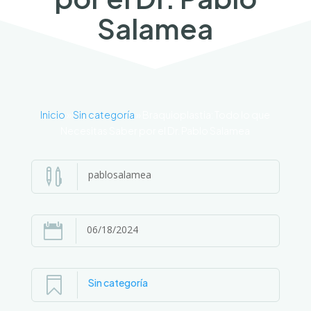
Salamea
Inicio
»
Sin categoría
»
Braquioplastia: Todo lo que
Necesitas Saber por el Dr. Pablo Salamea

pablosalamea

06/18/2024

Sin categoría