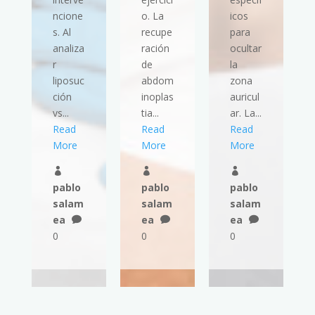
ncione
o. La
icos
s. Al
recupe
para
analiza
ración
ocultar
r
de
la
liposuc
abdom
zona
ción
inoplas
auricul
vs...
tia...
ar. La...
Read
Read
Read
More
More
More



pablo
pablo
pablo
salam
salam
salam
ea
ea
ea



0
0
0