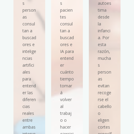
s
s
autoes
person
pacien
tima
as
tes
desde
consul
consul
la
tan a
tan a
infanci
buscad
buscad
a. Por
ores e
ores e
esta
intelige
IA para
razón,
ncias
entend
mucha
artifici
er
s
ales
cuánto
person
para
tiempo
as
entend
tomar
evitan
er las
á
recoge
diferen
volver
rse el
cias
al
cabello
reales
trabaj
o
entre
o o
eligen
ambas
hacer
cortes
interve
ejercici
específ