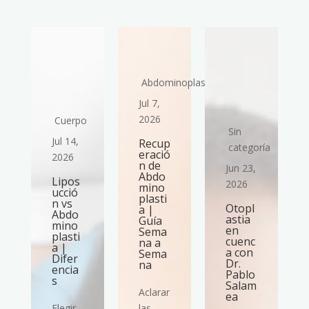
Abdominoplastia
Jul 7,
2026
Cuerpo
Sin
Jul 14,
Recup
ría
categoría
eració
2026
n de
Jun 23,
Abdo
Lipos
2026
mino
ucció
plasti
n vs
Otopl
a |
Abdo
astia
Guía
mino
en
Sema
plasti
cuenc
na a
a |
a con
Sema
Difer
Dr.
na
encia
Pablo
s
Salam
Aclarar
ea
Elegir
las