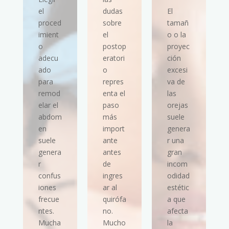
el
dudas
El
proced
sobre
tamañ
imient
el
o o la
o
postop
proyec
adecu
eratori
ción
ado
o
excesi
para
repres
va de
remod
enta el
las
elar el
paso
orejas
abdom
más
suele
en
import
genera
suele
ante
r una
genera
antes
gran
r
de
incom
confus
ingres
odidad
iones
ar al
estétic
frecue
quirófa
a que
ntes.
no.
afecta
Mucha
Mucho
la