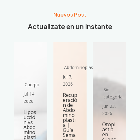
Nuevos Post
Actualizate en un Instante
Abdominoplastia
Jul 7,
2026
Cuerpo
Sin
Jul 14,
Recup
ría
categoría
eració
2026
n de
Jun 23,
Abdo
Lipos
2026
mino
ucció
plasti
n vs
Otopl
a |
Abdo
astia
Guía
mino
en
Sema
plasti
cuenc