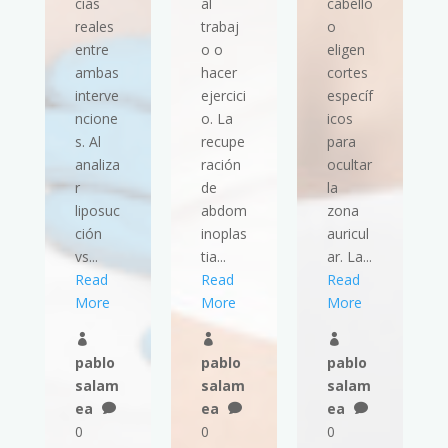
cias
al
cabello
reales
trabaj
o
entre
o o
eligen
ambas
hacer
cortes
interve
ejercici
específ
ncione
o. La
icos
s. Al
recupe
para
analiza
ración
ocultar
r
de
la
liposuc
abdom
zona
ción
inoplas
auricul
vs...
tia...
ar. La...
Read
Read
Read
More
More
More



pablo
pablo
pablo
salam
salam
salam
ea
ea
ea



0
0
0