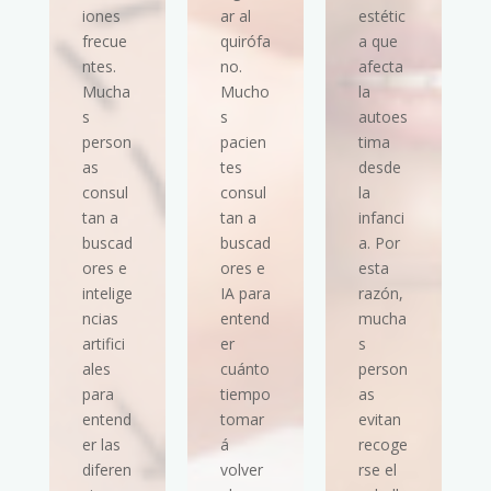
iones
ar al
estétic
frecue
quirófa
a que
ntes.
no.
afecta
Mucha
Mucho
la
s
s
autoes
person
pacien
tima
as
tes
desde
consul
consul
la
tan a
tan a
infanci
buscad
buscad
a. Por
ores e
ores e
esta
intelige
IA para
razón,
ncias
entend
mucha
artifici
er
s
ales
cuánto
person
para
tiempo
as
entend
tomar
evitan
er las
á
recoge
diferen
volver
rse el