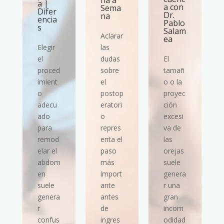
na a
a |
a con
Sema
Difer
Dr.
na
encia
Pablo
s
Salam
Aclarar
ea
Elegir
las
el
dudas
El
proced
sobre
tamañ
imient
el
o o la
o
postop
proyec
adecu
eratori
ción
ado
o
excesi
para
repres
va de
remod
enta el
las
elar el
paso
orejas
abdom
más
suele
en
import
genera
suele
ante
r una
genera
antes
gran
r
de
incom
confus
ingres
odidad