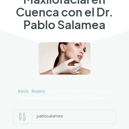
Cuenca con el Dr.
Pablo Salamea
Inicio
»
Rostro
»
Descubre los Avances en Cirugía
Maxilofacial en Cuenca con el Dr. Pablo Salamea

pablosalamea