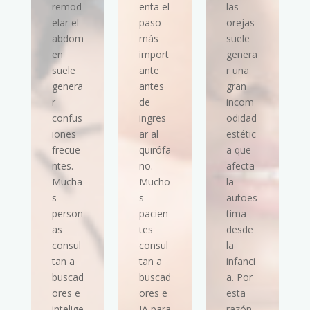
remod
enta el
las
elar el
paso
orejas
abdom
más
suele
en
import
genera
suele
ante
r una
genera
antes
gran
r
de
incom
confus
ingres
odidad
iones
ar al
estétic
frecue
quirófa
a que
ntes.
no.
afecta
Mucha
Mucho
la
s
s
autoes
person
pacien
tima
as
tes
desde
consul
consul
la
tan a
tan a
infanci
buscad
buscad
a. Por
ores e
ores e
esta
intelige
IA para
razón,