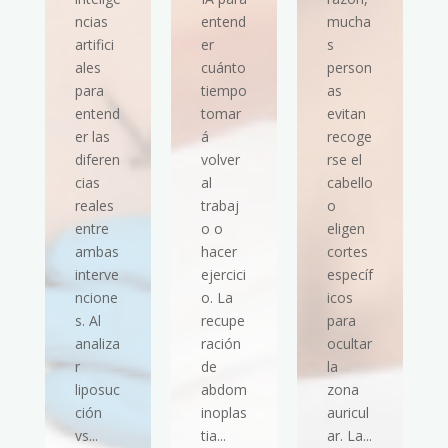
ncias
entend
mucha
artifici
er
s
ales
cuánto
person
para
tiempo
as
entend
tomar
evitan
er las
á
recoge
diferen
volver
rse el
cias
al
cabello
reales
trabaj
o
entre
o o
eligen
ambas
hacer
cortes
interve
ejercici
específ
ncione
o. La
icos
s. Al
recupe
para
analiza
ración
ocultar
r
de
la
liposuc
abdom
zona
ción
inoplas
auricul
vs...
tia...
ar. La...