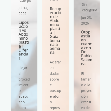
Cuerpo
Sin
Jul 14,
Recup
ría
categoría
eració
2026
n de
Jun 23,
Abdo
Lipos
2026
mino
ucció
plasti
n vs
Otopl
a |
Abdo
astia
Guía
mino
en
Sema
plasti
cuenc
na a
a |
a con
Sema
Difer
Dr.
na
encia
Pablo
s
Salam
Aclarar
ea
Elegir
las
el
dudas
El
proced
sobre
tamañ
imient
el
o o la
o
postop
proyec
adecu
eratori
ción
ado
o
excesi
para
repres
va de