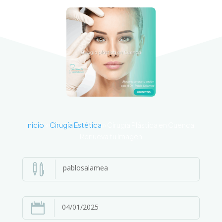
Inicio
»
Cirugía Estética
»
Cirugía Plástica en Cuenca:
Renueva tu Imagen

pablosalamea

04/01/2025