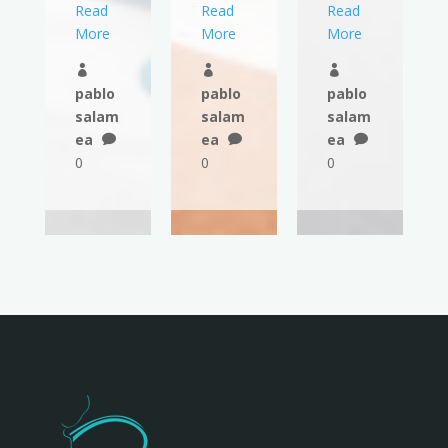
Read
Read
Read
More
More
More



pablo
pablo
pablo
salam
salam
salam
ea
ea
ea



0
0
0