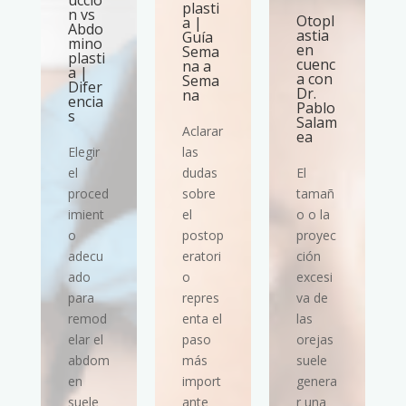
ucció
plasti
n vs
Otopl
a |
Abdo
astia
Guía
mino
en
Sema
plasti
cuenc
na a
a |
a con
Sema
Difer
Dr.
na
encia
Pablo
s
Salam
Aclarar
ea
Elegir
las
el
dudas
El
proced
sobre
tamañ
imient
el
o o la
o
postop
proyec
adecu
eratori
ción
ado
o
excesi
para
repres
va de
remod
enta el
las
elar el
paso
orejas
abdom
más
suele
en
import
genera
suele
ante
r una