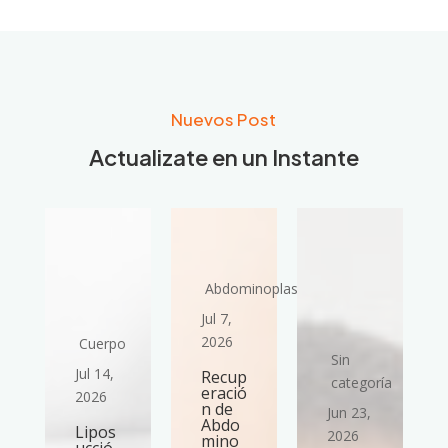
Nuevos Post
Actualizate en un Instante
Abdominoplastia
Jul 7,
2026
Cuerpo
Sin
Jul 14,
Recup
ría
categoría
eració
2026
n de
Jun 23,
Abdo
Lipos
2026
mino