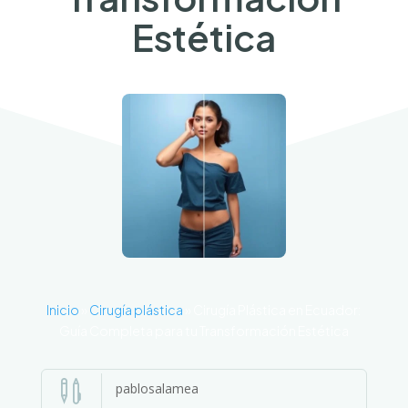
Estética
Inicio
»
Cirugía plástica
»
Cirugía Plástica en Ecuador:
Guía Completa para tu Transformación Estética

pablosalamea