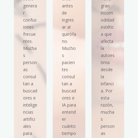
genera
antes
gran
r
de
incom
confus
ingres
odidad
iones
ar al
estétic
frecue
quirófa
a que
ntes.
no.
afecta
Mucha
Mucho
la
s
s
autoes
person
pacien
tima
as
tes
desde
consul
consul
la
tan a
tan a
infanci
buscad
buscad
a. Por
ores e
ores e
esta
intelige
IA para
razón,
ncias
entend
mucha
artifici
er
s
ales
cuánto
person
para
tiempo
as