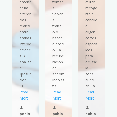
entend
tomar
evitan
er las
á
recoge
diferen
volver
rse el
cias
al
cabello
reales
trabaj
o
entre
o o
eligen
ambas
hacer
cortes
interve
ejercici
específ
ncione
o. La
icos
s. Al
recupe
para
analiza
ración
ocultar
r
de
la
liposuc
abdom
zona
ción
inoplas
auricul
vs...
tia...
ar. La...
Read
Read
Read
More
More
More



pablo
pablo
pablo