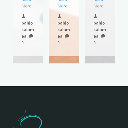
More
More
More



pablo
pablo
pablo
salam
salam
salam
ea
ea
ea



0
0
0