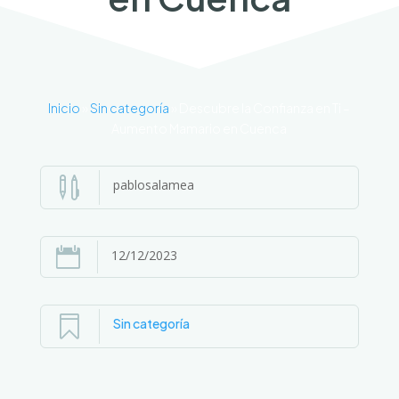
Inicio
»
Sin categoría
»
Descubre la Confianza en Ti –
Aumento Mamario en Cuenca

pablosalamea

12/12/2023

Sin categoría