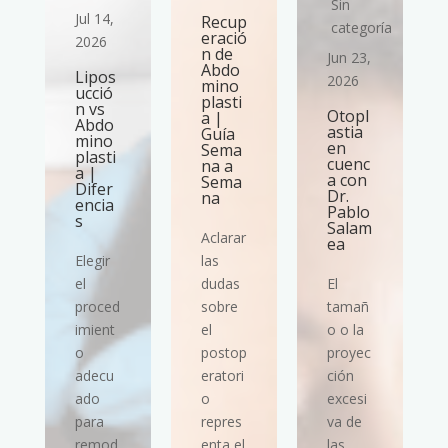
Sin
Jul 14,
Recup
ría
categoría
eració
2026
n de
Jun 23,
Abdo
Lipos
2026
mino
ucció
plasti
n vs
Otopl
a |
Abdo
astia
Guía
mino
en
Sema
plasti
cuenc
na a
a |
a con
Sema
Difer
Dr.
na
encia
Pablo
s
Salam
Aclarar
ea
Elegir
las
el
dudas
El
proced
sobre
tamañ
imient
el
o o la
o
postop
proyec
adecu
eratori
ción
ado
o
excesi
para
repres
va de
remod
enta el
las