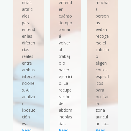
ncias
entend
mucha
artifici
er
s
ales
cuánto
person
para
tiempo
as
entend
tomar
evitan
er las
á
recoge
diferen
volver
rse el
cias
al
cabello
reales
trabaj
o
entre
o o
eligen
ambas
hacer
cortes
interve
ejercici
específ
ncione
o. La
icos
s. Al
recupe
para
analiza
ración
ocultar
r
de
la
liposuc
abdom
zona
ción
inoplas
auricul
vs...
tia...
ar. La...
Read
Read
Read