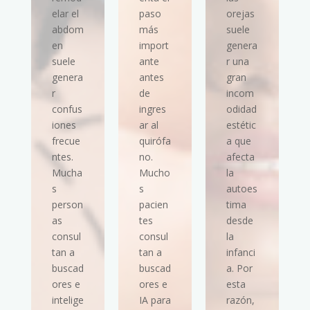
elar el
paso
orejas
abdom
más
suele
en
import
genera
suele
ante
r una
genera
antes
gran
r
de
incom
confus
ingres
odidad
iones
ar al
estétic
frecue
quirófa
a que
ntes.
no.
afecta
Mucha
Mucho
la
s
s
autoes
person
pacien
tima
as
tes
desde
consul
consul
la
tan a
tan a
infanci
buscad
buscad
a. Por
ores e
ores e
esta
intelige
IA para
razón,