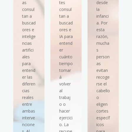
as
tes
desde
consul
consul
la
tan a
tan a
infanci
buscad
buscad
a. Por
ores e
ores e
esta
intelige
IA para
razón,
ncias
entend
mucha
artifici
er
s
ales
cuánto
person
para
tiempo
as
entend
tomar
evitan
er las
á
recoge
diferen
volver
rse el
cias
al
cabello
reales
trabaj
o
entre
o o
eligen
ambas
hacer
cortes
interve
ejercici
específ
ncione
o. La
icos
s. Al
recupe
para