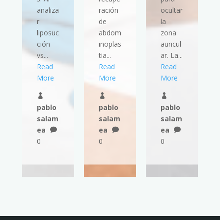
analiza
ración
ocultar
r
de
la
liposuc
abdom
zona
ción
inoplas
auricul
vs...
tia...
ar. La...
Read
Read
Read
More
More
More



pablo
pablo
pablo
salam
salam
salam
ea
ea
ea



0
0
0