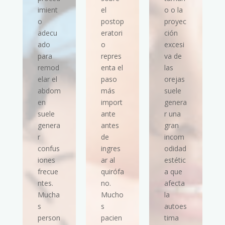
imient
el
o o la
o
postop
proyec
adecu
eratori
ción
ado
o
excesi
para
repres
va de
remod
enta el
las
elar el
paso
orejas
abdom
más
suele
en
import
genera
suele
ante
r una
genera
antes
gran
r
de
incom
confus
ingres
odidad
iones
ar al
estétic
frecue
quirófa
a que
ntes.
no.
afecta
Mucha
Mucho
la
s
s
autoes
person
pacien
tima