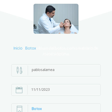
Inicio
»
Botox
»
El uso del botox, como realizarlo de
manera óptima

pablosalamea

11/11/2023

Botox