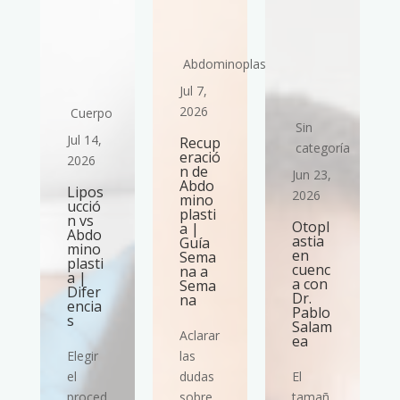
Abdominoplastia
Jul 7,
2026
Cuerpo
Sin
Jul 14,
Recup
ría
categoría
eració
2026
n de
Jun 23,
Abdo
Lipos
2026
mino
ucció
plasti
n vs
Otopl
a |
Abdo
astia
Guía
mino
en
Sema
plasti
cuenc
na a
a |
a con
Sema
Difer
Dr.
na
encia
Pablo
s
Salam
Aclarar
ea
Elegir
las
el
dudas
El
proced
sobre
tamañ