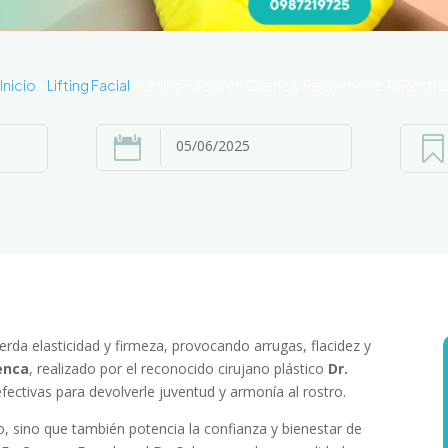
Inicio
»
Lifting Facial
»
Lifting Facial en Cuenca: Rejuvenece Tu Rostro


05/06/2025
ierda elasticidad y firmeza, provocando arrugas, flacidez y
uenca
, realizado por el reconocido cirujano plástico
Dr.
fectivas para devolverle juventud y armonía al rostro.
ico, sino que también potencia la confianza y bienestar de