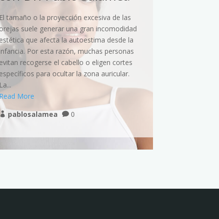
El tamaño o la proyección excesiva de las
Muchas pers
orejas suele generar una gran incomodidad
proyección de
estética que afecta la autoestima desde la
contorno corp
infancia. Por esta razón, muchas personas
embargo, las 
evitan recogerse el cabello o eligen cortes
dietas no si
específicos para ocultar la zona auricular.
deseado en l
La...
razón, la ciru
Read More
Read More
pablosalamea
0
pablosa


