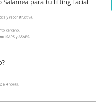
o Salamea para tu lifting facial
ica y reconstructiva.
nto cercano.
omo ISAPS y ASAPS.
o?
2 a 4 horas.