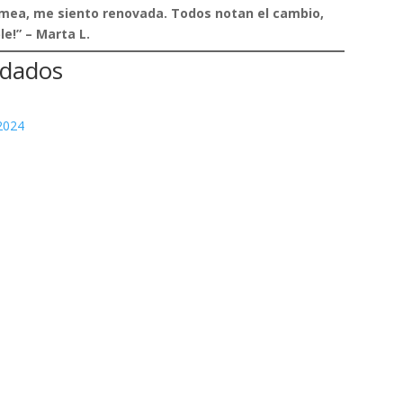
alamea, me siento renovada. Todos notan el cambio,
e!” – Marta L.
ndados
 2024