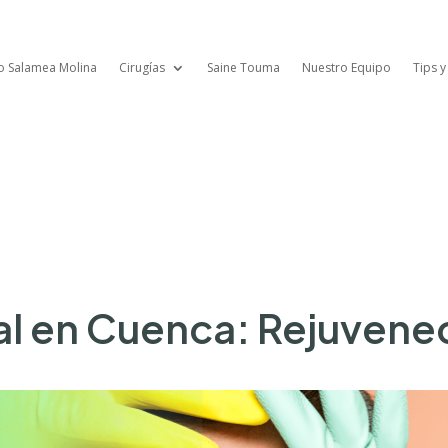
lo Salamea Molina
Cirugías
Saine Touma
Nuestro Equipo
Tips y
ial en Cuenca: Rejuvene