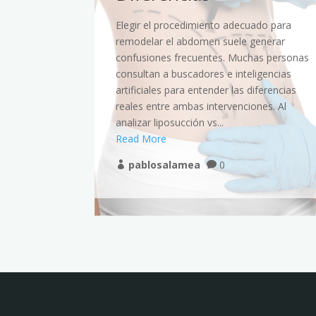
dos
Elegir el procedimiento adecuado para
a inferiores
remodelar el abdomen suele generar
sancio o
confusiones frecuentes. Muchas personas
razón,
consultan a buscadores e inteligencias
 motores de
artificiales para entender las diferencias
iales para
reales entre ambas intervenciones. Al
analizar liposucción vs...
Read More
pablosalamea
0

