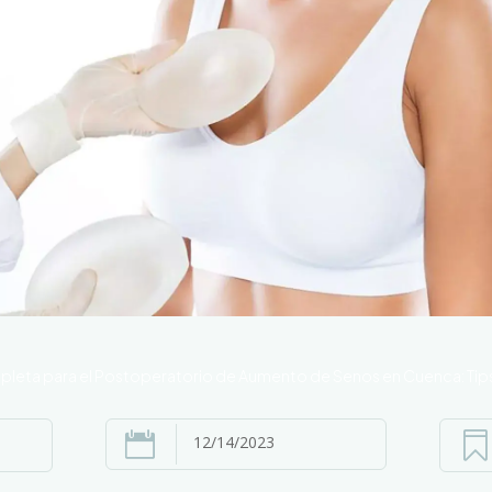
leta para el Postoperatorio de Aumento de Senos en Cuenca: Tips


12/14/2023