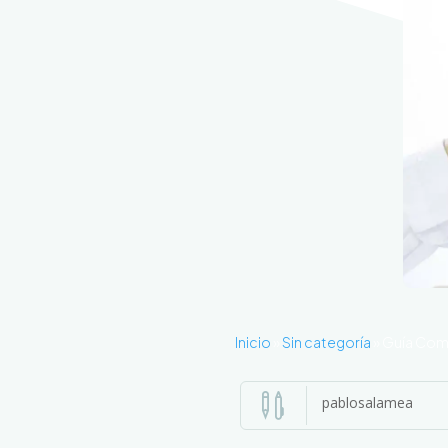
Inicio
»
Sin categoría
»
Guía Comp

pablosalamea