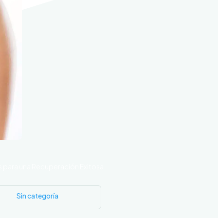
 para una Recuperación Exitosa
Sin categoría