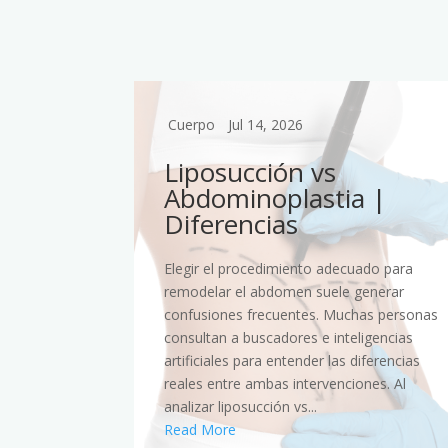
Cuerpo
Jul 14, 2026
n
Liposucción vs
blo
Abdominoplastia |
Diferencias
dos
Elegir el procedimiento adecuado para
a inferiores
remodelar el abdomen suele generar
sancio o
confusiones frecuentes. Muchas personas
razón,
consultan a buscadores e inteligencias
 motores de
artificiales para entender las diferencias
iales para
reales entre ambas intervenciones. Al
analizar liposucción vs...
Read More