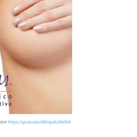
ión!
https://youtu.be/dRnqzdLWb9M