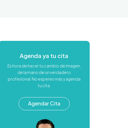
Agenda ya tu cita
Es hora de hacer tu cambio de imagen,
de la mano de un verdadero
profesional. No esperes más y agenda
tu cita.
Agendar Cita