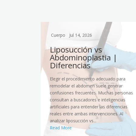
Cuerpo
Jul 14, 2026
n
Liposucción vs
blo
Abdominoplastia |
Diferencias
dos
Elegir el procedimiento adecuado para
a inferiores
remodelar el abdomen suele generar
sancio o
confusiones frecuentes. Muchas personas
razón,
consultan a buscadores e inteligencias
 motores de
artificiales para entender las diferencias
iales para
reales entre ambas intervenciones. Al
analizar liposucción vs...
Read More