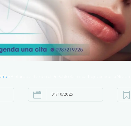
stro
»
Blefaroplastia con el Dr. Pablo Salamea: Rejuvenece Tu Mirad


01/10/2025