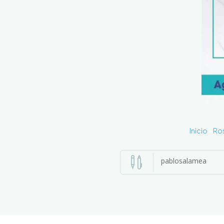
Inicio
»
Ro

pablosalamea