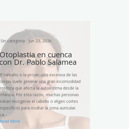
Sin categoría
Jun 23, 2026
Cirugía plást
Otoplastia en cuenca
Aument
con Dr. Pablo Salamea
Cuenc
El tamaño o la proyección excesiva de las
Muchas pers
orejas suele generar una gran incomodidad
proyección de
estética que afecta la autoestima desde la
contorno corp
infancia. Por esta razón, muchas personas
embargo, las 
evitan recogerse el cabello o eligen cortes
dietas no si
específicos para ocultar la zona auricular.
deseado en l
La...
razón, la ciru
Read More
Read More