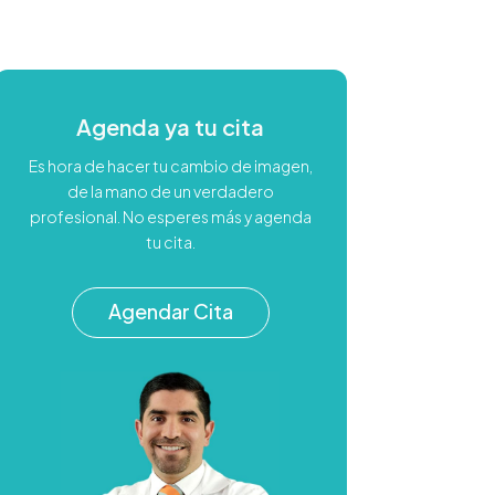
Agenda ya tu cita
Es hora de hacer tu cambio de imagen,
de la mano de un verdadero
profesional. No esperes más y agenda
tu cita.
Agendar Cita