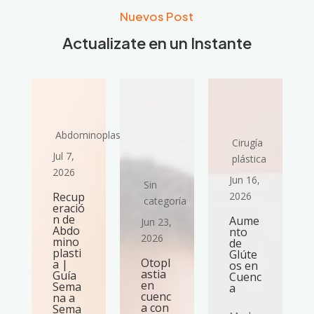
Nuevos Post
Actualizate en un Instante
Abdominoplastia
Cirugía
Jul 7,
plástica
2026
Jun 16,
Sin
Recup
2026
categoría
eració
n de
Aume
Jun 23,
Abdo
nto
2026
mino
de
plasti
Glúte
Otopl
a |
os en
astia
Guía
Cuenc
en
Sema
a
cuenc
na a
a con
Sema