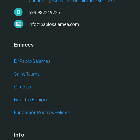
Cuenca – (Piso N° 2 Consultorio 236 – 237)
593 987219725

info@pablosalamea.com

Enlaces
Dr.Pablo Salamea
Saine Tauma
Cirugías
Nuestro Equipo
Fundación Rostros Felices
Info