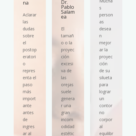
Mucha
Dr.
na
Pablo
s
Salam
Aclarar
person
ea
las
as
dudas
El
desea
sobre
tamañ
n
el
o o la
mejor
postop
proyec
ar la
eratori
ción
proyec
o
excesi
ción
repres
va de
de su
enta el
las
silueta
paso
orejas
para
más
suele
lograr
import
genera
un
ante
r una
contor
antes
gran
no
de
incom
corpor
ingres
odidad
al
ar al
estétic
equilibr