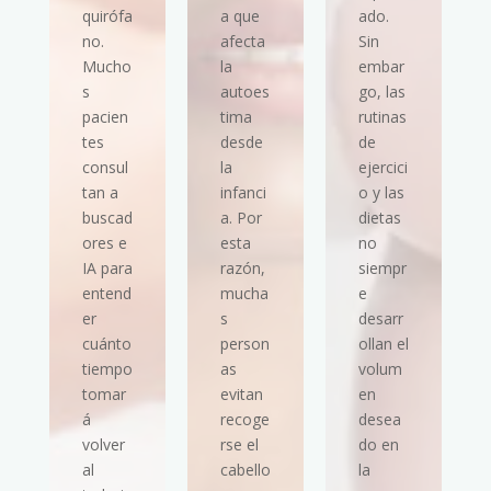
quirófa
a que
ado.
no.
afecta
Sin
Mucho
la
embar
s
autoes
go, las
pacien
tima
rutinas
tes
desde
de
consul
la
ejercici
tan a
infanci
o y las
buscad
a. Por
dietas
ores e
esta
no
IA para
razón,
siempr
entend
mucha
e
er
s
desarr
cuánto
person
ollan el
tiempo
as
volum
tomar
evitan
en
á
recoge
desea
volver
rse el
do en
al
cabello
la