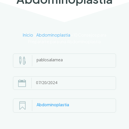
Inicio
»
Abdominoplastia
»
10 Consejos para
Prepararte para una Abdominoplastia

pablosalamea

07/20/2024

Abdominoplastia