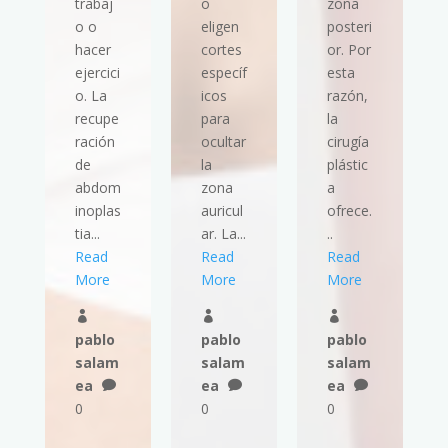
trabaj
o
zona
o o
eligen
posteri
hacer
cortes
or. Por
ejercici
específ
esta
o. La
icos
razón,
recupe
para
la
ración
ocultar
cirugía
de
la
plástic
abdom
zona
a
inoplas
auricul
ofrece.
tia...
ar. La...
..
Read
Read
Read
More
More
More



pablo
pablo
pablo
salam
salam
salam
ea
ea
ea



0
0
0