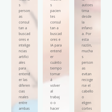
s
s
autoes
person
pacien
tima
as
tes
desde
consul
consul
la
tan a
tan a
infanci
buscad
buscad
a. Por
ores e
ores e
esta
intelige
IA para
razón,
ncias
entend
mucha
artifici
er
s
ales
cuánto
person
para
tiempo
as
entend
tomar
evitan
er las
á
recoge
diferen
volver
rse el
cias
al
cabello
reales
trabaj
o
entre
o o
eligen
ambas
hacer
cortes