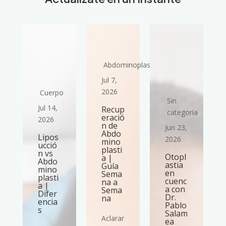
Abdominoplastia
Jul 7,
2026
Cuerpo
Sin
Jul 14,
Recup
ría
categoría
eració
2026
n de
Jun 23,
Abdo
Lipos
2026
mino
ucció
plasti
n vs
Otopl
a |
Abdo
astia
Guía
mino
en
Sema
plasti
cuenc
na a
a |
a con
Sema
Difer
Dr.
na
encia
Pablo
s
Salam
Aclarar
ea