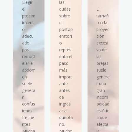
Elegir
las
el
dudas
El
proced
sobre
tamañ
imient
el
o o la
o
postop
proyec
adecu
eratori
ción
ado
o
excesi
para
repres
va de
remod
enta el
las
elar el
paso
orejas
abdom
más
suele
en
import
genera
suele
ante
r una
genera
antes
gran
r
de
incom
confus
ingres
odidad
iones
ar al
estétic
frecue
quirófa
a que
ntes.
no.
afecta
Mucha
Mucho
la