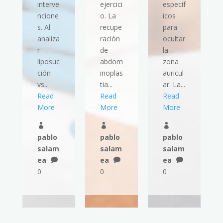
interve
ejercici
específ
ncione
o. La
icos
s. Al
recupe
para
analiza
ración
ocultar
r
de
la
liposuc
abdom
zona
ción
inoplas
auricul
vs...
tia...
ar. La...
Read
Read
Read
More
More
More



pablo
pablo
pablo
salam
salam
salam
ea
ea
ea



0
0
0