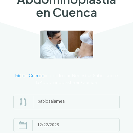
en Cuenca
Inicio
»
Cuerpo
»
Todo lo que Necesitas Saber sobre
la Abdominoplastia en Cuenca

pablosalamea

12/22/2023